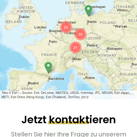
25
35
31
Tiles © Esri — Source: Esri, DeLorme, NAVTEQ, USGS, Intermap, iPC, NRCAN, Esri Japan,
METI, Esri China (Hong Kong), Esri (Thailand), TomTom, 2012
Jetzt kontaktieren
Stellen Sie hier Ihre Frage zu unserem