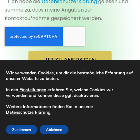
Ich habe die
Datenschutzerklärung
gelesen und
stimme zu, dass meine Angaben zur
Kontaktaufnahme gespeichert werden.
JETZT ANFRAGEN
Wir verwenden Cookies, um dir die bestmögliche Erfahrung auf
Alternative:
unserer Website zu bieten.
In den
Einstellungen
erfahren Sie, welche Cookies wir
verwenden und können diese ggf. deaktivieren.
Impressum
Datenschutzerklärung
Weitere Informationen finden Sie in unserer
Datenschutzerklärung
.
Cookie Einstellungen
Zustimmen
Ablehnen